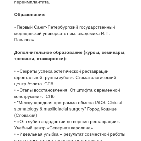
переимплантита.
Образование:
«Первый Санкт-Петербургский государственный
медицинский университет им. академика И.П.
Павлова»
Дополнительное образование (курсы, семинары,
тренинги, стажировки):
• «Секреты успеха эстетической реставрации
фронтальной группы зубов». Стоматологический
центр Аэлита. СПб
• «Этапы восстановления. От штифта к временной
конструкции». СПб
• "Международная программа обмена IADS. Clnic of
stomatology & maxillofacial surgery" Город Кошице
(Словакия)
• «От глубин эндодонтии до вершин реставрации».
Учебный центр «Северная каролина»
• «Идеальная улыбка – результат совместной работы
врача стоматолога-терапевта и ортодонта.